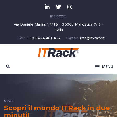
Indirizzo:
Via Daniele Manin, 14/16 – 36063 Marostica (VI) –
Italia
Tel.:
+39 0424 401365
E-mail:
info@it-rack.it
MENU
NEWS
Scopri il mondo ITRack in due
minuti!