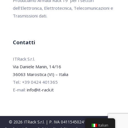
Produciamo Armadi Rack 19” per i settori
dell'Elettronica, Elettrotecnica, Telecomunicazioni e
Trasmissioni dati.
Contatti
ITRack S.r.l.
Via Daniele Manin, 14/16
36063 Marostica (VI) – Italia
Tel.: +39 0424 401365
E-mail:
info@it-rack.it
© 2026 ITRack S.r.l. | P. IVA 04115450241 |
Privacy Policy
|
Italian