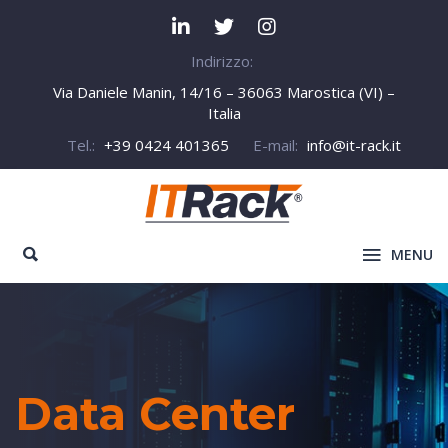
Indirizzo:
Via Daniele Manin, 14/16 – 36063 Marostica (VI) –
Italia
Tel.:
+39 0424 401365
E-mail:
info@it-rack.it
MENU
Data Center