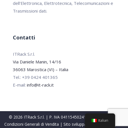
dell'Elettronica, Elettrotecnica, Telecomunicazioni e
Trasmissioni dati.
Contatti
ITRack S.r.l.
Via Daniele Manin, 14/16
36063 Marostica (VI) – Italia
Tel.: +39 0424 401365
E-mail:
info@it-rack.it
© 2026 ITRack S.r.l. | P. IVA 04115450241 |
Privacy Policy
|
Italian
Condizioni Generali di Vendita
| Sito sviluppato da
PrimaPagina.it