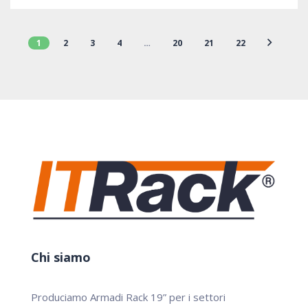
1
2
3
4
…
20
21
22
Chi siamo
Produciamo Armadi Rack 19” per i settori