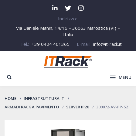
Indirizzo:
Via Daniele Manin, 14/16 – 36063 Marostica (VI) –
Italia
Tel.:
+39 0424 401365
E-mail:
info@it-rack.it
MENU
HOME
INFRASTRUTTURA IT
ARMADI RACK A PAVIMENTO
SERVER IP20
309072-AV-PP-SZ