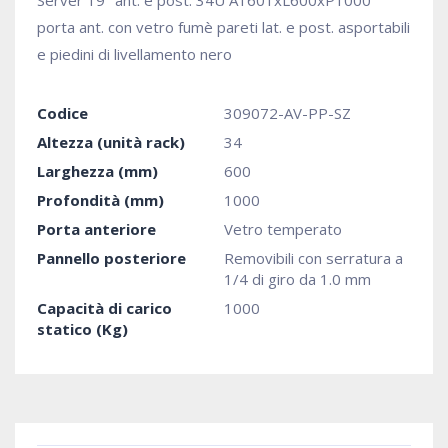
Server 19" ant. e post. 34U A1601xL600xP1000
porta ant. con vetro fumè pareti lat. e post. asportabili
e piedini di livellamento nero
Codice
309072-AV-PP-SZ
Altezza (unità rack)
34
Larghezza (mm)
600
Profondità (mm)
1000
Porta anteriore
Vetro temperato
Pannello posteriore
Removibili con serratura a
1/4 di giro da 1.0 mm
Capacità di carico
1000
statico (Kg)