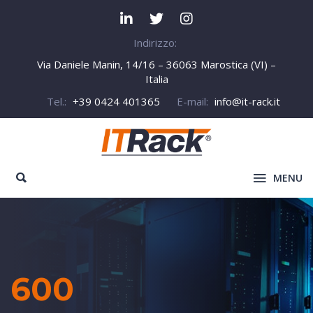
Indirizzo:
Via Daniele Manin, 14/16 – 36063 Marostica (VI) –
Italia
Tel.:
+39 0424 401365
E-mail:
info@it-rack.it
MENU
600