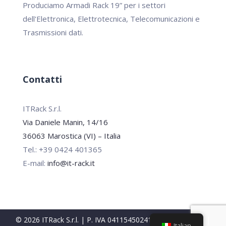
Produciamo Armadi Rack 19” per i settori
dell'Elettronica, Elettrotecnica, Telecomunicazioni e
Trasmissioni dati.
Contatti
ITRack S.r.l.
Via Daniele Manin, 14/16
36063 Marostica (VI) – Italia
Tel.: +39 0424 401365
E-mail:
info@it-rack.it
© 2026 ITRack S.r.l. | P. IVA 04115450241 |
Privacy Policy
|
Italian