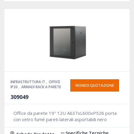
INFRASTRUTTURA IT
,
OFFICE
RICHIEDI QUOTAZIONE
IP20
,
ARMADI RACK A PARETE
309049
Office da parete 19" 12U A637xL600xP526 porta
con vetro fumè pareti laterali asportabili nero
Specifiche Tecniche
Scheda Prodotto