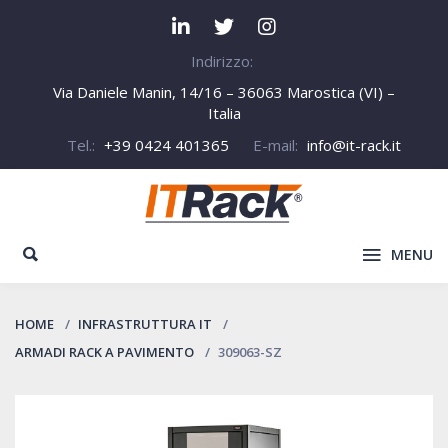
Indirizzo:
Via Daniele Manin, 14/16 – 36063 Marostica (VI) –
Italia
Tel.:
+39 0424 401365
E-mail:
info@it-rack.it
MENU
HOME
INFRASTRUTTURA IT
ARMADI RACK A PAVIMENTO
309063-SZ