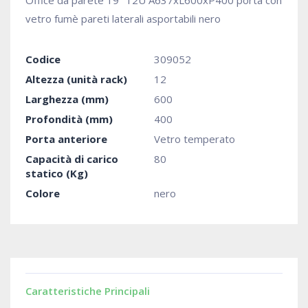
Office da parete 19" 12U A637xL600xP400 porta con
vetro fumè pareti laterali asportabili nero
Codice
309052
Altezza (unità rack)
12
Larghezza (mm)
600
Profondità (mm)
400
Porta anteriore
Vetro temperato
Capacità di carico
80
statico (Kg)
Colore
nero
Caratteristiche Principali