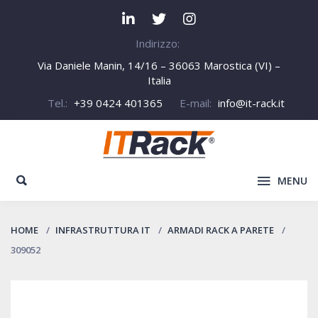
Indirizzo:
Via Daniele Manin, 14/16 – 36063 Marostica (VI) –
Italia
Tel.:
+39 0424 401365
E-mail:
info@it-rack.it
MENU
HOME
INFRASTRUTTURA IT
ARMADI RACK A PARETE
309052