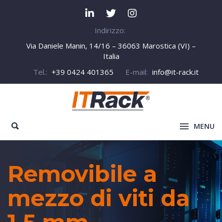
Indirizzo:
Via Daniele Manin, 14/16 – 36063 Marostica (VI) –
Italia
Tel.:
+39 0424 401365
E-mail:
info@it-rack.it
MENU
Removibile a
mezzo di viti da