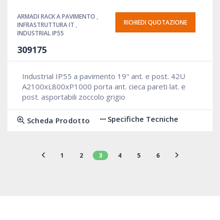
ARMADI RACK A PAVIMENTO
,
RICHIEDI QUOTAZIONE
INFRASTRUTTURA IT
,
INDUSTRIAL IP55
309175
Industrial IP55 a pavimento 19" ant. e post. 42U
A2100xL800xP1000 porta ant. cieca pareti lat. e
post. asportabili zoccolo grigio
Specifiche Tecniche
Scheda Prodotto
1
2
3
4
5
6