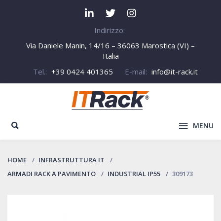
Indirizzo:
Via Daniele Manin, 14/16 – 36063 Marostica (VI) –
Italia
Tel.:
+39 0424 401365
E-mail:
info@it-rack.it
MENU
HOME
INFRASTRUTTURA IT
ARMADI RACK A PAVIMENTO
INDUSTRIAL IP55
309173