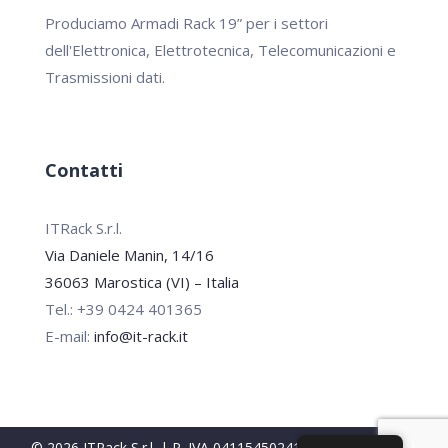
Produciamo Armadi Rack 19” per i settori
dell'Elettronica, Elettrotecnica, Telecomunicazioni e
Trasmissioni dati.
Contatti
ITRack S.r.l.
Via Daniele Manin, 14/16
36063 Marostica (VI) – Italia
Tel.: +39 0424 401365
E-mail:
info@it-rack.it
© 2026 ITRack S.r.l. | P. IVA 04115450241 |
Privacy Policy
|