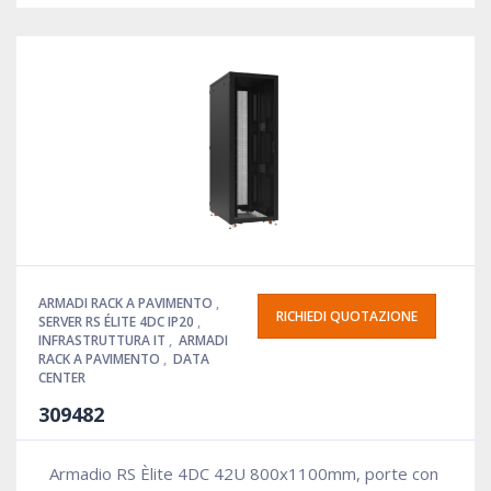
ARMADI RACK A PAVIMENTO
,
RICHIEDI QUOTAZIONE
SERVER RS ÉLITE 4DC IP20
,
INFRASTRUTTURA IT
,
ARMADI
RACK A PAVIMENTO
,
DATA
CENTER
309482
Armadio RS Èlite 4DC 42U 800x1100mm, porte con