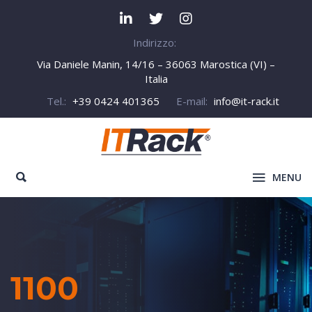
Indirizzo:
Via Daniele Manin, 14/16 – 36063 Marostica (VI) –
Italia
Tel.:
+39 0424 401365
E-mail:
info@it-rack.it
MENU
1100