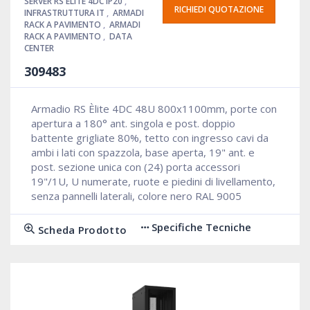
SERVER RS ÉLITE 4DC IP20
,
RICHIEDI QUOTAZIONE
INFRASTRUTTURA IT
,
ARMADI
RACK A PAVIMENTO
,
ARMADI
RACK A PAVIMENTO
,
DATA
CENTER
309483
Armadio RS Èlite 4DC 48U 800x1100mm, porte con
apertura a 180° ant. singola e post. doppio
battente grigliate 80%, tetto con ingresso cavi da
ambi i lati con spazzola, base aperta, 19" ant. e
post. sezione unica con (24) porta accessori
19"/1U, U numerate, ruote e piedini di livellamento,
senza pannelli laterali, colore nero RAL 9005
Specifiche Tecniche
Scheda Prodotto