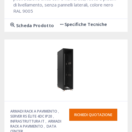
di livellamento, senza pannelli laterali, colore nero
RAL 9005
Specifiche Tecniche
Scheda Prodotto
ARMADI RACK A PAVIMENTO
,
RICHIEDI QUOTAZIONE
SERVER RS ÉLITE 4DC IP20
,
INFRASTRUTTURA IT
,
ARMADI
RACK A PAVIMENTO
,
DATA
CENTER