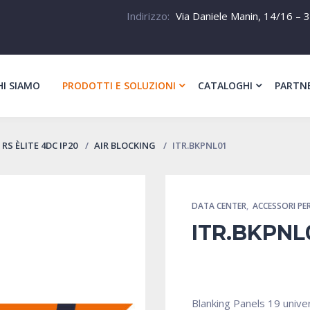
Indirizzo:
Via Daniele Manin, 14/16 – 3
HI SIAMO
PRODOTTI E SOLUZIONI
CATALOGHI
PARTN
RS ÈLITE 4DC IP20
AIR BLOCKING
ITR.BKPNL01
DATA CENTER
,
ACCESSORI PER
ITR.BKPNL
Blanking Panels 19 univer