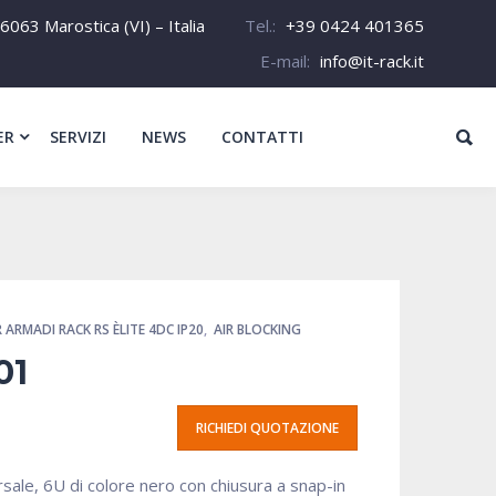
6063 Marostica (VI) – Italia
Tel.:
+39 0424 401365
E-mail:
info@it-rack.it
ER
SERVIZI
NEWS
CONTATTI
 ARMADI RACK RS ÈLITE 4DC IP20
,
AIR BLOCKING
01
RICHIEDI QUOTAZIONE
sale, 6U di colore nero con chiusura a snap-in