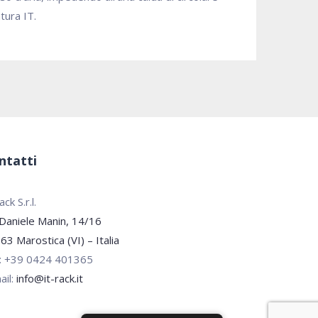
tura IT.
ntatti
ck S.r.l.
 Daniele Manin, 14/16
63 Marostica (VI) – Italia
.: +39 0424 401365
ail:
info@it-rack.it