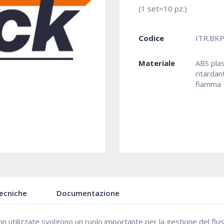
(1 set=10 pz.)
Codice
ITR.BK
Materiale
ABS plas
ritardan
fiamma
Tecniche
Documentazione
 non utilizzate svolgono un ruolo importante per la gestione del flus