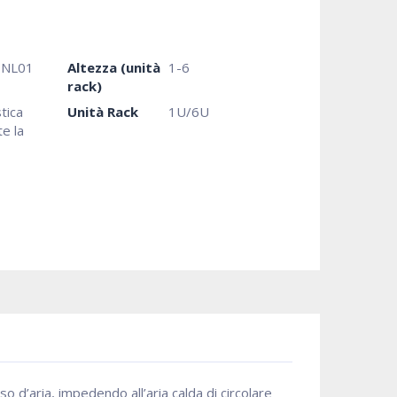
PNL01
Altezza (unità
1-6
rack)
tica
Unità Rack
1U/6U
te la
so d’aria, impedendo all’aria calda di circolare