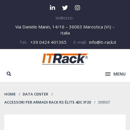
Indirizzo:
Via Daniele Manin, 14/16 – 36063 Marostica (VI) –
Italia
Tel.:
+39 0424 401365
E-mail:
info@it-rack.it
MENU
HOME
DATA CENTER
ACCESSORI PER ARMADI RACK RS ÈLITE 4DC IP20
309507