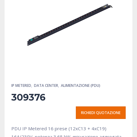
IP METERED
,
DATA CENTER
,
ALIMENTAZIONE (PDU)
309376
RICHIEDI QUOTAZIONE
PDU IP Metered 16 prese (12xC13 + 4xC19)
16A/230V, potenza 3.68 kW, misurazione aggregata,