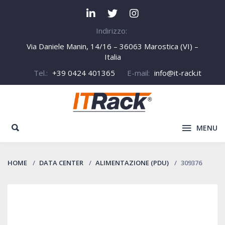
Indirizzo:
Via Daniele Manin, 14/16 – 36063 Marostica (VI) –
Italia
Tel.:
+39 0424 401365
E-mail:
info@it-rack.it
MENU
HOME
DATA CENTER
ALIMENTAZIONE (PDU)
309376