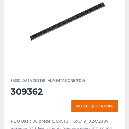
BASIC
,
DATA CENTER
,
ALIMENTAZIONE (PDU)
309362
RICHIEDI QUOTAZIONE
PDU Basic 36 prese (30xC13 + 6xC19) 32A/230V,
potenza 22.1 kW, cavo da 3mt con spina IEC 60309