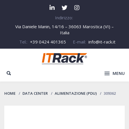
Indirizzo:
Via Daniele Manin, 14/16 – 36063 Marostica (VI) –
Italia
Tel.:
+39 0424 401365
E-mail:
info@it-rack.it
MENU
HOME
DATA CENTER
ALIMENTAZIONE (PDU)
309362