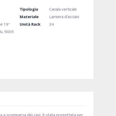
Tipologia
Canala verticale
Materiale
Lamiera d’acciaio
e 19″
Unità Rack
34
AL 9005
sura a scomparsa dei cavi, è stata progettata per