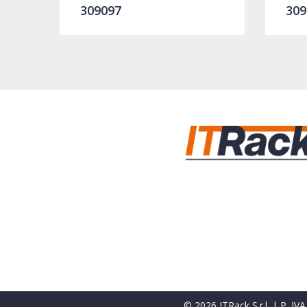
309097
309
© 2026 ITRack S.r.l. | P. I