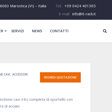
6063 Marostica (VI) – Italia
Tel.:
+39 0424 401365
E-mail:
info@it-rack.it
ER
SERVIZI
NEWS
CONTATTI
NE CAVI
,
ACCESSORI
RICHIEDI QUOTAZIONE
gestione cavi 34U completa di sportello con
ra di acciaio