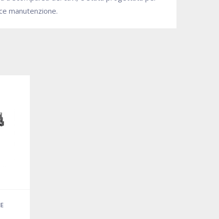
loce manutenzione.
E