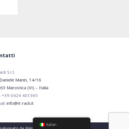
ntatti
ck S.r.l.
 Daniele Manin, 14/16
63 Marostica (VI) – Italia
.: +39 0424 401365
ail:
info@it-rack.it
Italian
sviluppato da
PrimaPagina.it