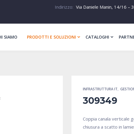
Indirizzo:
Via Daniele Manin, 14/16 – 3
HI SIAMO
PRODOTTI E SOLUZIONI
CATALOGHI
PARTN
INFRASTRUTTURA IT
,
GESTIO
309349
Coppia canala verticale 
chiusura a scatto in lamie