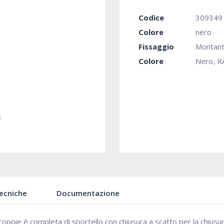
Codice
309349
Colore
nero
Fissaggio
Montant
Colore
Nero, R
Tecniche
Documentazione
 in coppie è completa di sportello con chiusura a scatto per la chiu