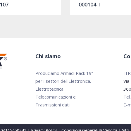
107
000104-I
Chi siamo
Co
Produciamo Armadi Rack 19”
ITRa
per i settori dell'Elettronica,
Via
Elettrotecnica,
360
Telecomunicazioni e
Tel
Trasmissioni dati.
E-m
VA 04115450241 |
Privacy Policy
|
Condizioni Generali di Vendita
| Sito 