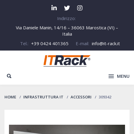
Indirizzo:
Via Daniele Manin, 14/16 – 36063 Marostica (VI) –
Italia
Tel.:
+39 0424 401365
E-mail:
info@it-rack.it
MENU
HOME
INFRASTRUTTURA IT
ACCESSORI
309342