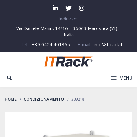
Indirizzo:
Via Daniele Manin, 14/16 – 36063 Marostica (VI) –
Italia
Tel.:
+39 0424 401365
E-mail:
info@it-rack.it
MENU
HOME
CONDIZIONAMENTO
309218