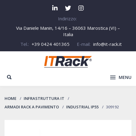
Indirizzo:
Via Daniele Manin, 14/16 – 36063 Marostica (VI) –
Italia
Tel.:
+39 0424 401365
E-mail:
info@it-rack.it
MENU
HOME
INFRASTRUTTURA IT
ARMADI RACK A PAVIMENTO
INDUSTRIAL IP55
309192