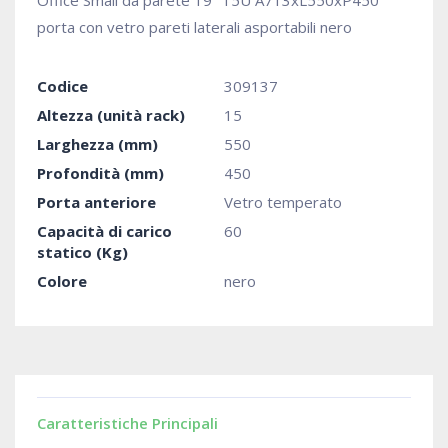
Office Small da parete 19" 15U A713xL550xP450
porta con vetro pareti laterali asportabili nero
Codice
309137
Altezza (unità rack)
15
Larghezza (mm)
550
Profondità (mm)
450
Porta anteriore
Vetro temperato
Capacità di carico
60
statico (Kg)
Colore
nero
Caratteristiche Principali