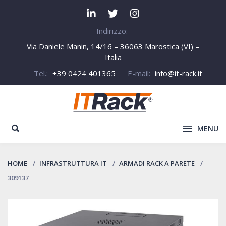
Indirizzo:
Via Daniele Manin, 14/16 – 36063 Marostica (VI) –
Italia
Tel.:
+39 0424 401365
E-mail:
info@it-rack.it
MENU
HOME
INFRASTRUTTURA IT
ARMADI RACK A PARETE
309137