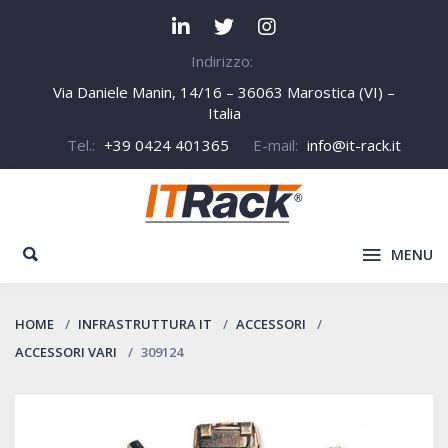
Indirizzo:
Via Daniele Manin, 14/16 – 36063 Marostica (VI) –
Italia
Tel.:
+39 0424 401365
E-mail:
info@it-rack.it
MENU
HOME
INFRASTRUTTURA IT
ACCESSORI
ACCESSORI VARI
309124