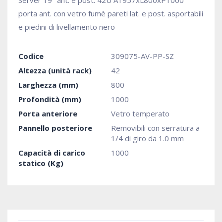
Server 19" ant. e post. 42U A1957xL800xP1000
porta ant. con vetro fumè pareti lat. e post. asportabili
e piedini di livellamento nero
Codice
309075-AV-PP-SZ
Altezza (unità rack)
42
Larghezza (mm)
800
Profondità (mm)
1000
Porta anteriore
Vetro temperato
Pannello posteriore
Removibili con serratura a
1/4 di giro da 1.0 mm
Capacità di carico
1000
statico (Kg)