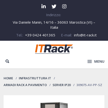
Indirizzo:
Via Daniele Manin, 14/16 – 36063 Marostica (VI) –
Italia
Tel.:
+39 0424 401365
E-mail:
info@it-rack.it
MENU
HOME
INFRASTRUTTURA IT
ARMADI RACK A PAVIMENTO
SERVER IP20
309075-AV-PP-SZ