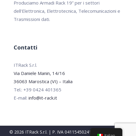
Produciamo Armadi Rack 19” per i settori
dell'Elettronica, Elettrotecnica, Telecomunicazioni e
Trasmissioni dati.
Contatti
ITRack S.r.l.
Via Daniele Manin, 14/16
36063 Marostica (VI) – Italia
Tel.: +39 0424 401365
E-mail:
info@it-rack.it
© 2026 ITRack S.r.l. | P. IVA 04115450241 |
Privacy Policy
|
Italian