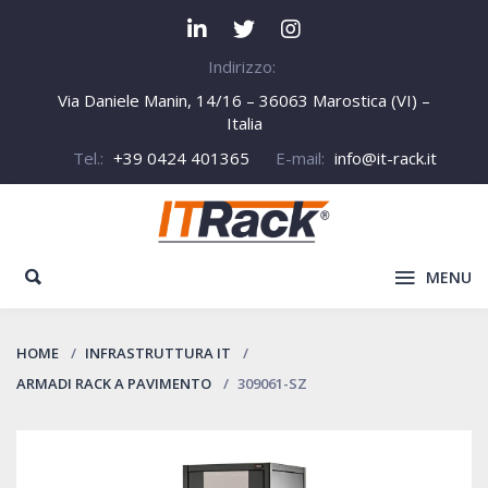
Indirizzo:
Via Daniele Manin, 14/16 – 36063 Marostica (VI) –
Italia
Tel.:
+39 0424 401365
E-mail:
info@it-rack.it
MENU
HOME
INFRASTRUTTURA IT
ARMADI RACK A PAVIMENTO
309061-SZ