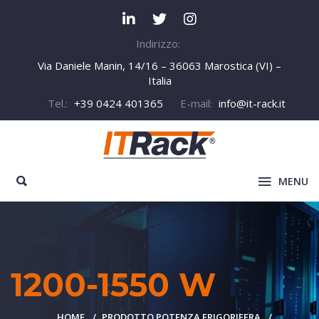
Indirizzo:
Via Daniele Manin, 14/16 – 36063 Marostica (VI) –
Italia
Tel.:
+39 0424 401365
E-mail:
info@it-rack.it
MENU
1200-1550 W
HOME
PRODOTTO POTENZA FRIGORIFERA