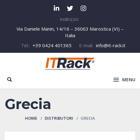
Indirizzo:
Via Daniele Manin, 14/16 – 36063 Marostica (VI) –
Italia
Tel.:
+39 0424 401365
E-mail:
info@it-rack.it
MENU
Grecia
HOME
DISTRIBUTORI
GRECIA