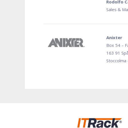
Rodolfo C
Sales & Ma
Anixter
Box 54 – F
163 91 Sp
Stoccolma