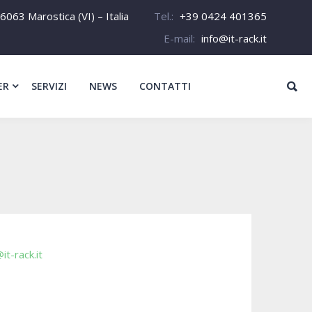
6063 Marostica (VI) – Italia
Tel.:
+39 0424 401365
E-mail:
info@it-rack.it
ER
SERVIZI
NEWS
CONTATTI
it-rack.it