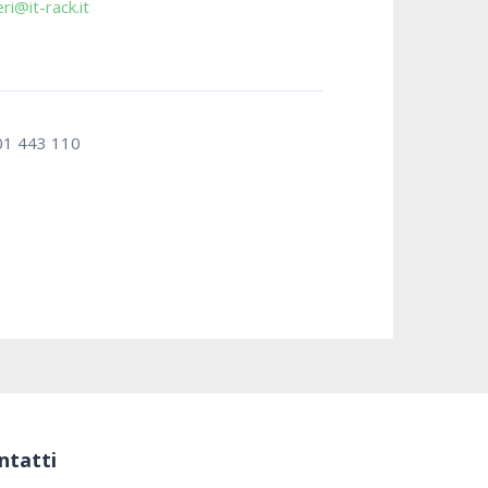
ri@it-rack.it
01 443 110
ntatti