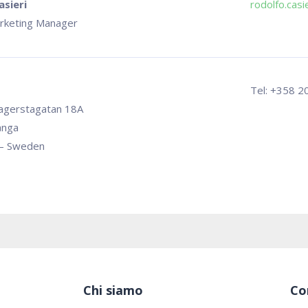
asieri
rodolfo.casie
rketing Manager
Tel: +358 2
agerstagatan 18A
ånga
 – Sweden
Chi siamo
Co