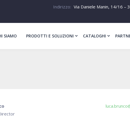
Indirizzo:
Via Daniele Manin, 14/16 – 3
HI SIAMO
PRODOTTI E SOLUZIONI
CATALOGHI
PARTN
co
luca.brunco@
irector