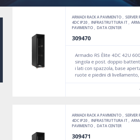
ARMADI RACK A PAVIMENTO
,
SERVER 
4DC IP20
,
INFRASTRUTTURA IT
,
ARMA
PAVIMENTO
,
DATA CENTER
309470
Armadio RS Èlite 4DC 42U 60
singola e post. doppio battent
i lati con spazzola, base aper
ruote e piedini di livellamento
ARMADI RACK A PAVIMENTO
,
SERVER 
4DC IP20
,
INFRASTRUTTURA IT
,
ARMA
PAVIMENTO
,
DATA CENTER
309471