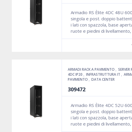
Armadio RS Èlite 4DC 48U 60
singola e post. doppio battent
i lati con spazzola, base aper
ruote e piedini di livellamento
ARMADI RACK A PAVIMENTO
,
SERVER 
4DC IP20
,
INFRASTRUTTURA IT
,
ARMA
PAVIMENTO
,
DATA CENTER
309472
Armadio RS Èlite 4DC 52U 60
singola e post. doppio battent
i lati con spazzola, base aper
ruote e piedini di livellamento