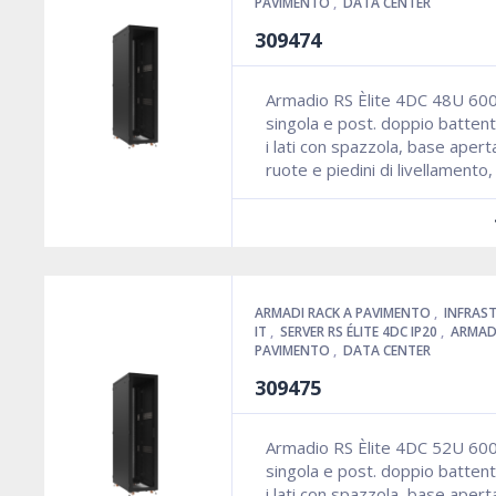
PAVIMENTO
,
DATA CENTER
309474
Armadio RS Èlite 4DC 48U 60
singola e post. doppio battent
i lati con spazzola, base aper
ruote e piedini di livellamento
ARMADI RACK A PAVIMENTO
,
INFRAS
IT
,
SERVER RS ÉLITE 4DC IP20
,
ARMADI
PAVIMENTO
,
DATA CENTER
309475
Armadio RS Èlite 4DC 52U 60
singola e post. doppio battent
i lati con spazzola, base aper