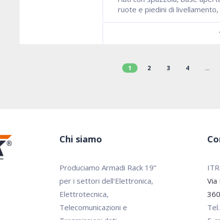
ruote e piedini di livellamento
1
2
3
4
…
Chi siamo
Co
Produciamo Armadi Rack 19”
ITRa
per i settori dell'Elettronica,
Via
Elettrotecnica,
360
Telecomunicazioni e
Tel