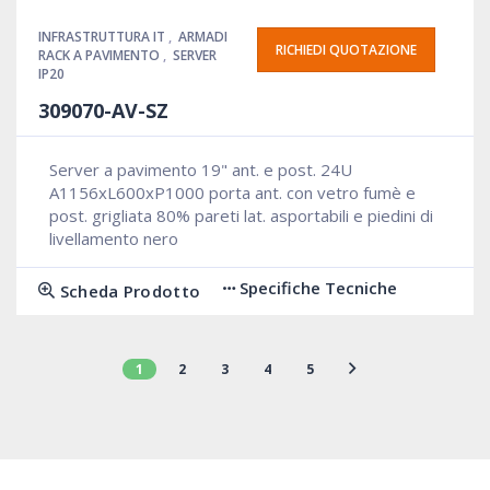
INFRASTRUTTURA IT
,
ARMADI
RICHIEDI QUOTAZIONE
RACK A PAVIMENTO
,
SERVER
IP20
309070-AV-SZ
Server a pavimento 19" ant. e post. 24U
A1156xL600xP1000 porta ant. con vetro fumè e
post. grigliata 80% pareti lat. asportabili e piedini di
livellamento nero
Specifiche Tecniche
Scheda Prodotto
1
2
3
4
5