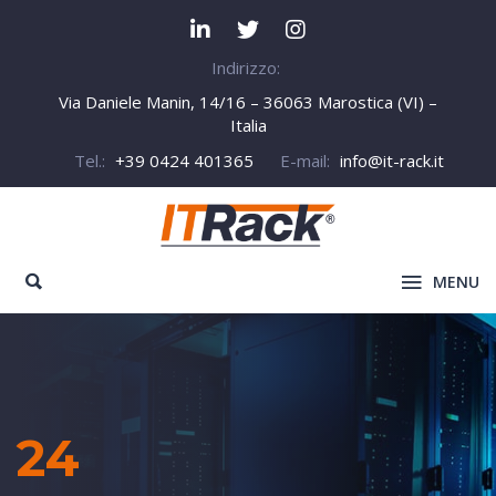
Indirizzo:
Via Daniele Manin, 14/16 – 36063 Marostica (VI) –
Italia
Tel.:
+39 0424 401365
E-mail:
info@it-rack.it
MENU
24